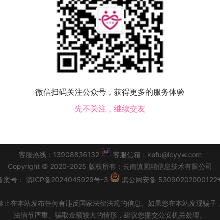
该地区没有会员，换个城市试试！
微信扫码关注公众号，获得更多的服务体验
科尔沁右翼中旗交友
扎赉特旗交友
突泉县交友
先不关注，继续交友
|
会员必读
|
交友须知
|
功能升级改版公告
|
同城交友
|
个人
客服热线：13908836132
客服信箱：kefu@lcyyw.com
Copyright
©
2020-2025
版权所有：
云南滇圆囍信息技术有限公司
备案号：
滇ICP备2024045929号-3
滇公网安备 53090202000122
禁止在本站发布任何有违反国家法律法规的信息。如果您在本站发现骗子
法情节严重、骗取金额较大的情形，建议您提交公安机关处理。