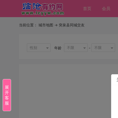
首页
会员
当前位置：
城市地图
-> 突泉县同城交友
性别
不限
不限
年龄
-
展
开
客
服