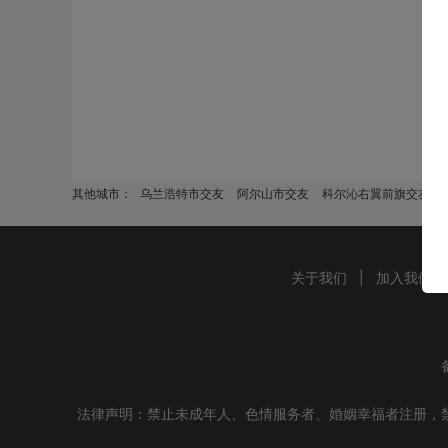
其他城市：
乌兰浩特市交友
阿尔山市交友
科尔沁右翼前旗交友
关于我们
|
加入我们
法律声明：禁止未成年人、色情服务者、婚姻幸福者注册，