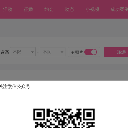
活动
征婚
约会
动态
小视频
成功案
筛选
不限
不限
身高
-
有照片
关注微信公众号