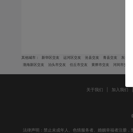
其他城市：
新华区交友
运河区交友
沧县交友
青县交友
东光县
渤海新区交友
泊头市交友
任丘市交友
黄骅市交友
河间市交友
关于我们
|
加入我们
法律声明：禁止未成年人、色情服务者、婚姻幸福者注册，