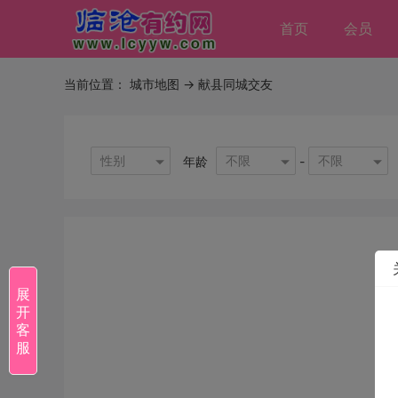
首页
会员
当前位置：
城市地图
-> 献县同城交友
性别
不限
不限
年龄
-
展
开
客
服