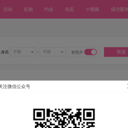
活动
征婚
约会
动态
小视频
成功案
筛选
不限
不限
身高
-
有照片
关注微信公众号