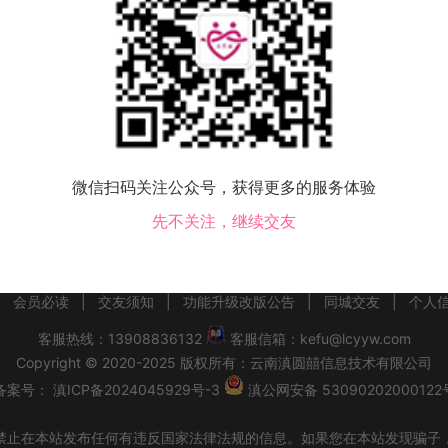
该地区没有会员，换个城市试试！
微信扫码关注公众号，获得更多的服务体验
交友
海兴县交友
盐山县交友
肃宁县交友
南皮县交友
吴桥县交友
献县交友
先不关注，继续交友
|
会员必读
|
交友须知
|
功能升级改版公告
|
同城交友
|
个人
客服热线：13908836132
客服信箱：kefu@lcyyw.com
Copyright
©
2020-2025
版权所有：
云南滇圆囍信息技术有限公司
备案号：
滇ICP备2024045929号-3
滇公网安备 53090202000122
禁止在本站发布任何有违反国家法律法规的信息。如果您在本站发现骗子