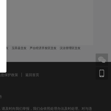
县交友
玉田县交友
芦台经济开发区交友
汉沽管理区交友
信息保护政策
|
返回首页
号
，请及时向我们举报，我们会依照处理办法及时处理。对与违