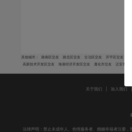
其他城市：
路南区交友
路北区交友
古冶区交友
开平区交友
丰
高新技术开发区交友
海港经济开发区交友
遵化市交友
迁安市交
关于我们
|
加入我们
法律声明：禁止未成年人、色情服务者、婚姻幸福者注册，