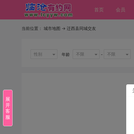
首页
会员
当前位置：
城市地图
-> 迁西县同城交友
性别
不限
不限
年龄
-
展
开
客
服