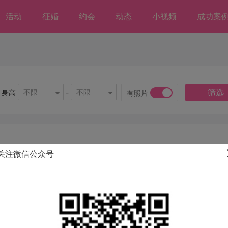
活动
征婚
约会
动态
小视频
成功案
筛选
不限
不限
身高
-
有照片
关注微信公众号