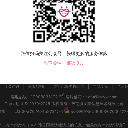
该地区没有会员，换个城市试试！
微信扫码关注公众号，获得更多的服务体验
南区交友
丰润区交友
曹妃甸区交友
滦县交友
滦南县交友
乐亭县交友
迁西
友
先不关注，继续交友
|
会员必读
|
交友须知
|
功能升级改版公告
|
同城交友
|
个人
客服热线：13908836132
客服信箱：kefu@lcyyw.com
Copyright
©
2020-2025
版权所有：
云南滇圆囍信息技术有限公司
备案号：
滇ICP备2024045929号-3
滇公网安备 53090202000122
禁止在本站发布任何有违反国家法律法规的信息。如果您在本站发现骗子