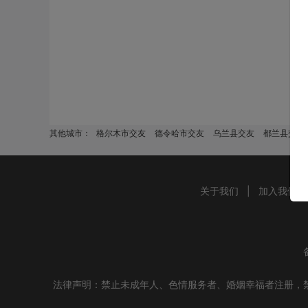
其他城市：
格尔木市交友
德令哈市交友
乌兰县交友
都兰县交友
关于我们
|
加入我们
法律声明：禁止未成年人、色情服务者、婚姻幸福者注册，