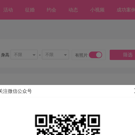
活动
征婚
约会
动态
小视频
成功案
筛选
不限
不限
身高
-
有照片
关注微信公众号