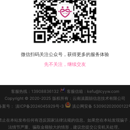
该地区没有会员，换个城市试试！
微信扫码关注公众号，获得更多的服务体验
天峻县交友
大柴旦行政委员会交友
冷湖行政委员会交友
茫崖行政委员会交友
先不关注，继续交友
|
会员必读
|
交友须知
|
功能升级改版公告
|
同城交友
|
个人
客服热线：13908836132
客服信箱：kefu@lcyyw.com
Copyright
©
2020-2025
版权所有：
云南滇圆囍信息技术有限公司
备案号：
滇ICP备2024045929号-3
滇公网安备 53090202000122
禁止在本站发布任何有违反国家法律法规的信息。如果您在本站发现骗子
法情节严重、骗取金额较大的情形，建议您提交公安机关处理。