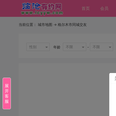
首页
会员
当前位置：
城市地图
-> 格尔木市同城交友
性别
不限
不限
年龄
-
展
开
客
服