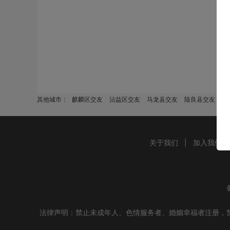
其他城市：
麒麟区交友
沾益区交友
马龙县交友
陆良县交友
师
关于我们
|
加入我们
法律声明：禁止未成年人、色情服务者、婚姻幸福者注册，