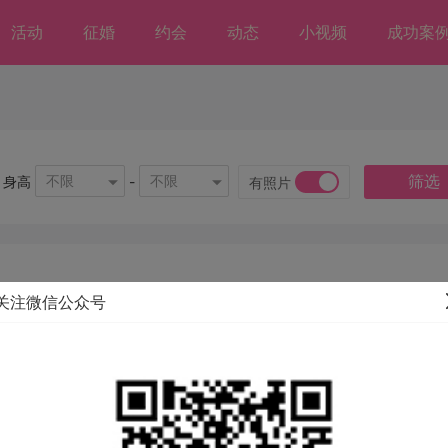
活动
征婚
约会
动态
小视频
成功案
筛选
不限
不限
身高
-
有照片
关注微信公众号