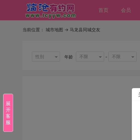
首页
会员
当前位置：
城市地图
-> 马龙县同城交友
性别
不限
不限
年龄
-
展
开
客
服