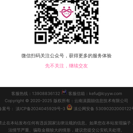
该地区没有会员，换个城市试试！
微信扫码关注公众号，获得更多的服务体验
宗县交友
罗平县交友
富源县交友
会泽县交友
宣威市交友
先不关注，继续交友
|
会员必读
|
交友须知
|
功能升级改版公告
|
同城交友
|
个人
客服热线：13908836132
客服信箱：kefu@lcyyw.com
Copyright
©
2020-2025
版权所有：
云南滇圆囍信息技术有限公司
备案号：
滇ICP备2024045929号-3
滇公网安备 53090202000122
禁止在本站发布任何有违反国家法律法规的信息。如果您在本站发现骗子
法情节严重、骗取金额较大的情形，建议您提交公安机关处理。