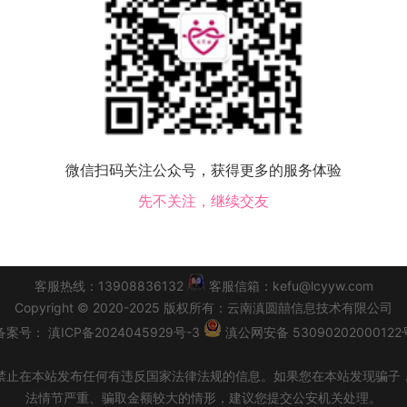
该地区没有会员，换个城市试试！
微信扫码关注公众号，获得更多的服务体验
水县交友
永修县交友
德安县交友
都昌县交友
湖口县交友
彭泽县交友
瑞昌
先不关注，继续交友
|
会员必读
|
交友须知
|
功能升级改版公告
|
同城交友
|
个人
客服热线：13908836132
客服信箱：kefu@lcyyw.com
Copyright
©
2020-2025
版权所有：
云南滇圆囍信息技术有限公司
备案号：
滇ICP备2024045929号-3
滇公网安备 53090202000122
禁止在本站发布任何有违反国家法律法规的信息。如果您在本站发现骗子
法情节严重、骗取金额较大的情形，建议您提交公安机关处理。