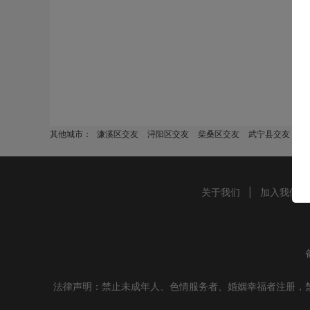
其他城市：
濂溪区交友
浔阳区交友
柴桑区交友
武宁县交友
修
关于我们
|
加入我们
法律声明：禁止未成年人、色情服务者、婚姻幸福者注册，