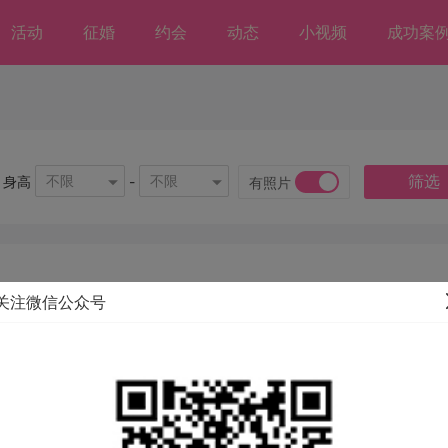
活动
征婚
约会
动态
小视频
成功案
筛选
不限
不限
身高
-
有照片
关注微信公众号