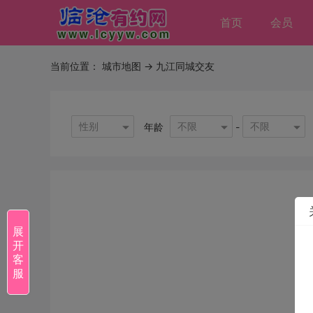
首页
会员
当前位置：
城市地图
-> 九江同城交友
性别
不限
不限
年龄
-
展
开
客
服